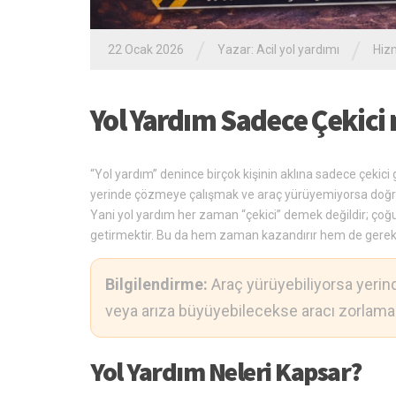
/
/
22 Ocak 2026
Yazar:
Acil yol yardımı
Hiz
Yol Yardım Sadece Çekici 
“Yol yardım” denince birçok kişinin aklına sadece çekici 
yerinde çözmeye çalışmak ve araç yürüyemiyorsa doğru 
Yani yol yardım her zaman “çekici” demek değildir; ço
getirmektir. Bu da hem zaman kazandırır hem de gereks
Bilgilendirme:
Araç yürüyebiliyorsa yerind
veya arıza büyüyebilecekse aracı zorlama
Yol Yardım Neleri Kapsar?