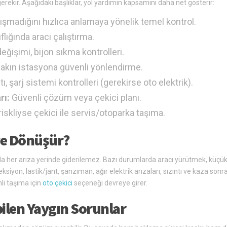
erekir. Aşağıdaki başlıklar, yol yardımın kapsamını daha net gösterir:
şmadığını hızlıca anlamaya yönelik temel kontrol.
lığında aracı çalıştırma.
eğişimi, bijon sıkma kontrolleri.
yakın istasyona güvenli yönlendirme.
ı, şarj sistemi kontrolleri (gerekirse oto elektrik).
rı:
Güvenli çözüm veya çekici planı.
skliyse çekici ile servis/otoparka taşıma.
ye Dönüşür?
 her arıza yerinde giderilemez. Bazı durumlarda aracı yürütmek, küçük
siyon, lastik/jant, şanzıman, ağır elektrik arızaları, sızıntı ve kaza sonr
li taşıma için
oto çekici
seçeneği devreye girer.
bilen Yaygın Sorunlar