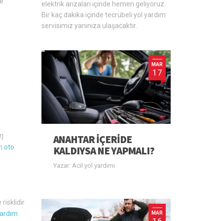
de
elektrik arızaları içinde hemen geliyoruz.
Bir kaç dakika içinde tecrübeli yol yardım
servisimiz yanınıza ulaşacaktır.
MAR
17
rj
ANAHTAR IÇERIDE
in
oto
KALDIYSA NE YAPMALI?
Yazar: Acil yol yardımı
isklidir.
yardım
MAR
16