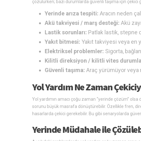
çözülürken; bazı durumlarda güvenli taşıma için çekici g
Yerinde arıza tespiti:
Aracın neden çalı
Akü takviyesi / marş desteği:
Akü zayıf
Lastik sorunları:
Patlak lastik, stepne d
Yakıt bitmesi:
Yakıt takviyesi veya en 
Elektriksel problemler:
Sigorta, bağlant
Kilitli direksiyon / kilitli vites durumla
Güvenli taşıma:
Araç yürümüyor veya ri
Yol Yardım Ne Zaman Çekici
Yol yardımın amacı çoğu zaman “yerinde çözüm” olsa da
sorunu büyük masrafa dönüştürebilir. Özellikle fren, direk
hasarlarda çekici gerekebilir. Bu gibi senaryolarda güven
Yerinde Müdahale ile Çözüle