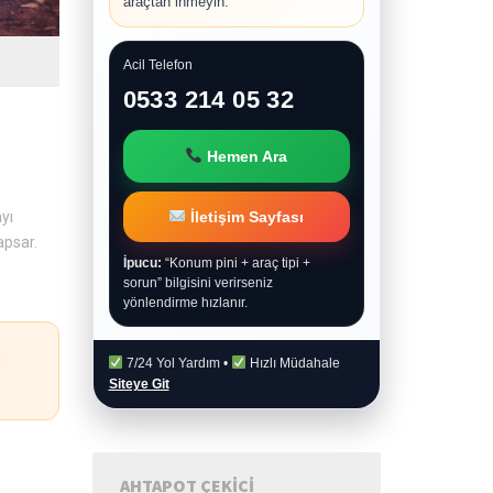
araçtan inmeyin.
Acil Telefon
0533 214 05 32
Hemen Ara
İletişim Sayfası
yı
apsar.
İpucu:
“Konum pini + araç tipi +
sorun” bilgisini verirseniz
yönlendirme hızlanır.
a
7/24 Yol Yardım •
Hızlı Müdahale
Siteye Git
AHTAPOT ÇEKICI