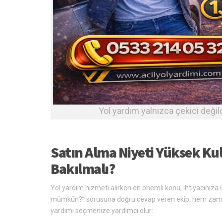
Yol yardım yalnızca çekici değild
Satın Alma Niyeti Yüksek Kull
Bakılmalı?
Yol yardım hizmeti alırken en önemli konu, ihtiyacınıza
mümkün?” sorusuna doğru cevap veren ekip; hem zaman k
yardımı seçmenize yardımcı olur: