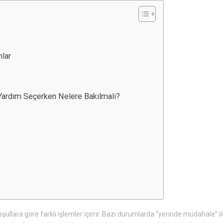
nlar
l Yardım Seçerken Nelere Bakılmalı?
ullara göre farklı işlemler içerir. Bazı durumlarda “yerinde müdahale” i