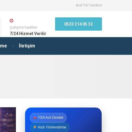
Acil Yol Yardımı
0533 214 05 32
Çalışma Saatleri
7/24 Hizmet Verilir
irme
İletişim
7/24 Acil Destek
Hızlı Yönlendirme