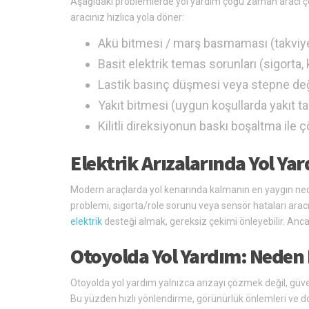
Aşağıdaki problemlerde yol yardım çoğu zaman aracı ç
aracınız hızlıca yola döner:
Akü bitmesi / marş basmaması (takviye
Basit elektrik temas sorunları (sigorta,
Lastik basınç düşmesi veya stepne de
Yakıt bitmesi (uygun koşullarda yakıt ta
Kilitli direksiyonun baskı boşaltma ile 
Elektrik Arızalarında Yol Ya
Modern araçlarda yol kenarında kalmanın en yaygın nedenle
problemi, sigorta/role sorunu veya sensör hataları aracın
elektrik
desteği almak, gereksiz çekimi önleyebilir. Ancak 
Otoyolda Yol Yardım: Neden 
Otoyolda yol yardım yalnızca arızayı çözmek değil, güven
Bu yüzden hızlı yönlendirme, görünürlük önlemleri ve d