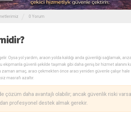
/
metlerimiz
0 Yorum
midir?
gelir. Oysa yol yardım, aracın yolda kaldığı anda güvenliği sağlamak, arıza
ekipmanla güvenli şekilde taşımak gibi daha geniş bir hizmet alanını k
ğu zaman amaç, aracı çekmekten önce aracı yeniden güvenle çalışır hale
iz masrafı azaltır.
e çözüm daha avantajlı olabilir; ancak güvenlik riski vars
dan profesyonel destek almak gerekir.