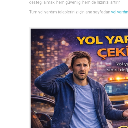
desteği almak, hem güvenliği hem de hızınızı artırır.
Tüm yol yardım talepleriniz için ana sayfadan
yol yardı