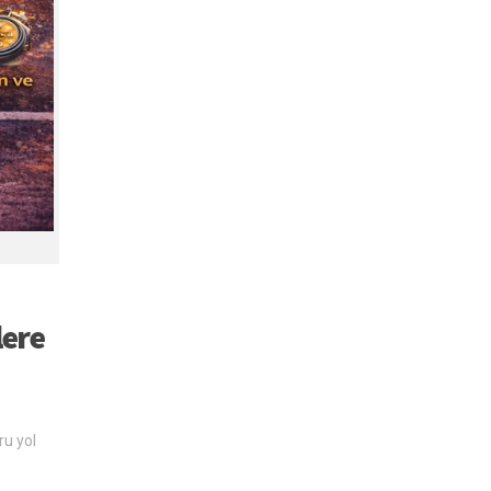
lere
ru yol