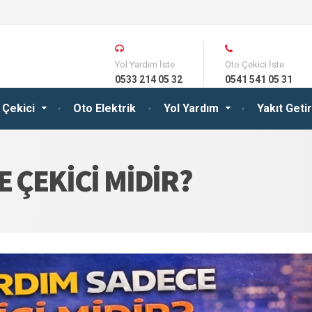
Yol Yardım İste
Oto Çekici İste
0533 214 05 32
0541 541 05 31
 Çekici
Oto Elektrik
Yol Yardım
Yakıt Get
 ÇEKICI MIDIR?