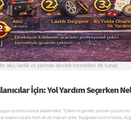
ir; akü, lastik ve yerinde destek hizmetleri de sunar.
anıcılar İçin: Yol Yardım Seçerken Ne
 uygun çözümü hızlıca alabilmektir. “Çekici mi gerekli, yerinde çözüm mü
aybını azaltır hem de ek masrafı önler. Aşağıdaki kontrol listesi, doğ