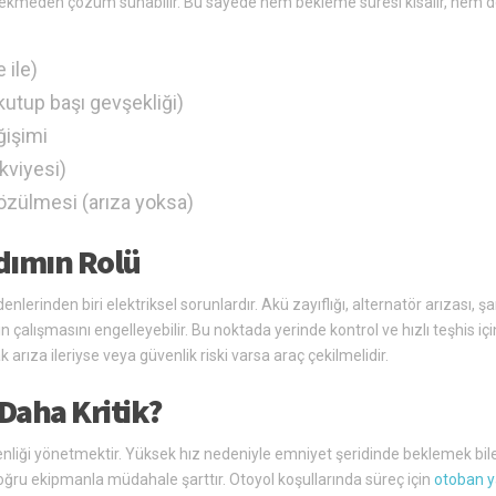
ekmeden çözüm sunabilir. Bu sayede hem bekleme süresi kısalır, hem 
 ile)
 kutup başı gevşekliği)
ğişimi
kviyesi)
çözülmesi (arıza yoksa)
rdımın Rolü
rinden biri elektriksel sorunlardır. Akü zayıflığı, alternatör arızası, şa
 çalışmasını engelleyebilir. Bu noktada yerinde kontrol ve hızlı teşhis iç
arıza ileriyse veya güvenlik riski varsa araç çekilmelidir.
Daha Kritik?
liği yönetmektir. Yüksek hız nedeniyle emniyet şeridinde beklemek bile r
oğru ekipmanla müdahale şarttır. Otoyol koşullarında süreç için
otoban 