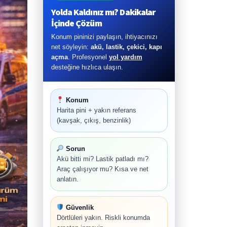
Yolda Kaldınız mı? Dakikalar
İçinde Çözüm
Konum pininizi paylaşın, ihtiyacınızı
net söyleyin:
akü, lastik, çekici, kapı
açma
. Profesyonel
yol yardım
desteğine hızlıca ulaşın.
Konum
Harita pini + yakın referans
(kavşak, çıkış, benzinlik)
Sorun
Akü bitti mi? Lastik patladı mı?
Araç çalışıyor mu? Kısa ve net
anlatın.
Güvenlik
Dörtlüleri yakın. Riskli konumda