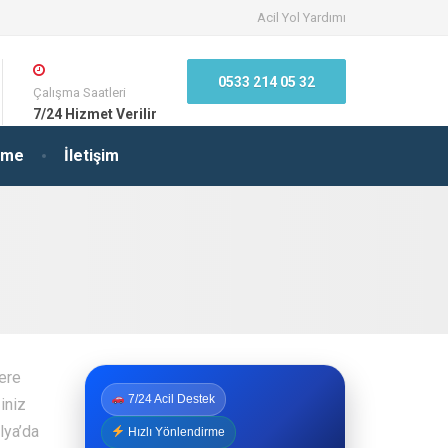
Acil Yol Yardımı
0533 214 05 32
Çalışma Saatleri
7/24 Hizmet Verilir
irme
İletişim
lere
7/24 Acil Destek
iniz
lya’da
Hızlı Yönlendirme