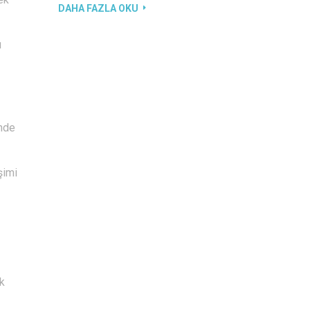
DAHA FAZLA OKU
u
inde
şimi
ik