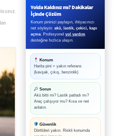
Yolda Kaldınız mı? Dakikalar
irsiniz.
İçinde Çözüm
Konum pininizi paylaşın, ihtiyacınızı
dan
net söyleyin:
akü, lastik, çekici, kapı
.
açma
. Profesyonel
yol yardım
desteğine hızlıca ulaşın.
Konum
Harita pini + yakın referans
(kavşak, çıkış, benzinlik)
Sorun
Akü bitti mi? Lastik patladı mı?
Araç çalışıyor mu? Kısa ve net
anlatın.
Güvenlik
Dörtlüleri yakın. Riskli konumda