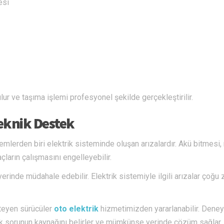
esi
lur ve taşıma işlemi profesyonel şekilde gerçekleştirilir.
Teknik Destek
mlerden biri elektrik sisteminde oluşan arızalardır. Akü bitmesi,
çların çalışmasını engelleyebilir.
yerinde müdahale edebilir. Elektrik sistemiyle ilgili arızalar çoğu
steyen sürücüler
oto elektrik
hizmetimizden yararlanabilir. Deney
rek sorunun kaynağını belirler ve mümkünse yerinde çözüm sağlar.