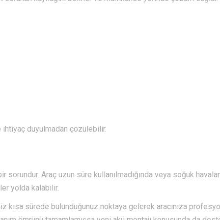
 ihtiyaç duyulmadan çözülebilir.
n bir sorundur. Araç uzun süre kullanılmadığında veya soğuk havala
er yolda kalabilir.
miz kısa sürede bulunduğunuz noktaya gelerek aracınıza profesy
llanım ömrünü tamamlamışsa yeni akü montajı konusunda da dest