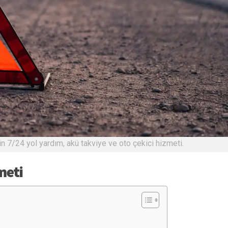
çin 7/24 yol yardım, akü takviye ve oto çekici hizmeti.
meti