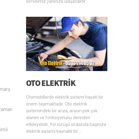
servisimiz yanınıza ulaşacaktır.
OTO ELEKTRIK
 marş
Otomobillerde elektrik sistemi hayati bir
önem taşımaktadır. Oto elektrik
 zaman
sistemindeki bir arıza, aracın pek çok
alanını ve fonksiyonunu derinden
etkileyebilir. Yol sürüşü sırasında başınıza
imli
elektrik sistemi kaynaklı bir …