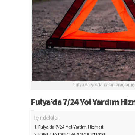
Fulya’da yolda kalan araçlar i
Fulya’da 7/24 Yol Yardım Hiz
İçindekiler:
Fulya’da 7/24 Yol Yardım Hizmeti
Fulya Oto Çekici ve Araç Kurtarma