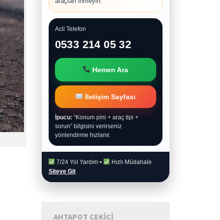
araçtan inmeyin.
Acil Telefon
0533 214 05 32
Hemen Ara
İletişim Sayfası
İpucu:
“Konum pini + araç tipi +
sorun” bilgisini verirseniz
yönlendirme hızlanır.
7/24 Yol Yardım •
Hızlı Müdahale
Siteye Git
AHTAPOT ÇEKICI