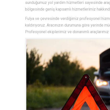
sunduğumuz yol yardım hizmetleri sayesinde araç sah
bölgesinde geniş kapsamlı hizmetlerimiz hakkında 
Fulya ve çevresinde verdiğimiz profesyonel hizmet
kaldırıyoruz. Aracınızın durumuna göre yerinde müd
Profesyonel ekiplerimiz ve donanımlı araçlarımız 