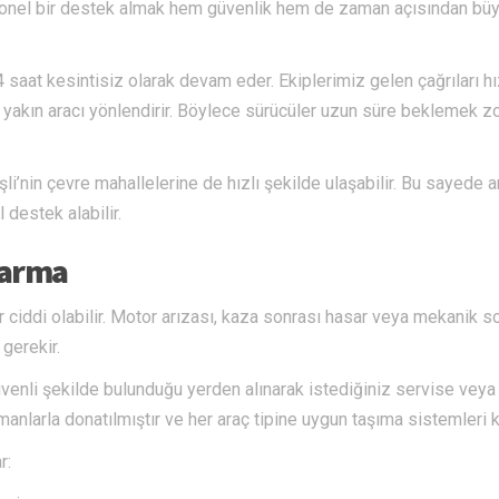
syonel bir destek almak hem güvenlik hem de zaman açısından bü
saat kesintisiz olarak devam eder. Ekiplerimiz gelen çağrıları hı
akın aracı yönlendirir. Böylece sürücüler uzun süre beklemek z
i’nin çevre mahallelerine de hızlı şekilde ulaşabilir. Bu sayede a
destek alabilir.
tarma
ciddi olabilir. Motor arızası, kaza sonrası hasar veya mekanik so
gerekir.
venli şekilde bulunduğu yerden alınarak istediğiniz servise veya
anlarla donatılmıştır ve her araç tipine uygun taşıma sistemleri kul
r: