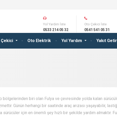
Yol Yardım İste
Oto Çekici İste
0533 214 05 32
0541 541 05 31
 Çekici
Oto Elektrik
Yol Yardım
Yakıt Get
hip bölgelerinden biri olan Fulya ve çevresinde yolda kalan sürücü
mettir. Günün herhangi bir saatinde araç arızası yaşayabilir, lastiğ
a sürücüler için en önemli şey hızlı bir şekilde yardım almaktır. Fu