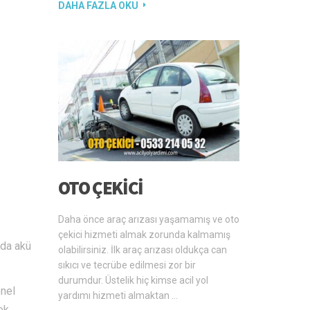
DAHA FAZLA OKU
OTO ÇEKICI
Daha önce araç arızası yaşamamış ve oto
çekici hizmeti almak zorunda kalmamış
rda akü
olabilirsiniz. İlk araç arızası oldukça can
sıkıcı ve tecrübe edilmesi zor bir
durumdur. Üstelik hiç kimse acil yol
onel
yardımı hizmeti almaktan …
ek