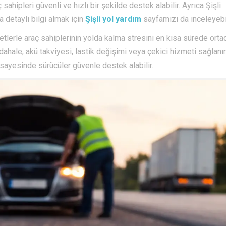
ipleri güvenli ve hızlı bir şekilde destek alabilir. Ayrıca Şişli
detaylı bilgi almak için
Şişli yol yardım
sayfamızı da inceleyebil
lerle araç sahiplerinin yolda kalma stresini en kısa sürede orta
ahale, akü takviyesi, lastik değişimi veya çekici hizmeti sağlanır
sayesinde sürücüler güvenle destek alabilir.