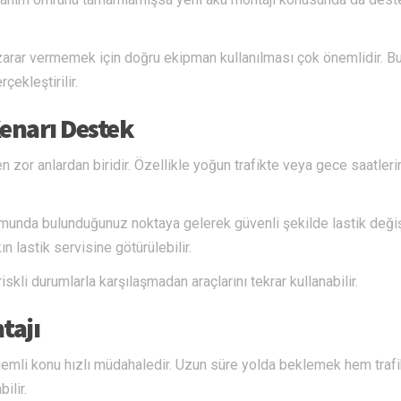
 zarar vermemek için doğru ekipman kullanılması çok önemlidir. B
ekleştirilir.
Kenarı Destek
en zor anlardan biridir. Özellikle yoğun trafikte veya gece saatler
umunda bulunduğunuz noktaya gelerek güvenli şekilde lastik deği
 lastik servisine götürülebilir.
skli durumlarla karşılaşmadan araçlarını tekrar kullanabilir.
tajı
önemli konu hızlı müdahaledir. Uzun süre yolda beklemek hem traf
ilir.