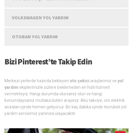
VOLKSWAGEN YOL YARDIM
OTOBAN YOL YARDIM
Bizi Pinterest’te Takip Edin
Merkezi yerlerde hazırda bekleyen
oto çekici
araçlarımız ve
yol
yardım
ekiplerimizle sizlere beklemeden en hızlı hizmeti
vermekteyiz. Hangi durumda olursanız olun ve hangi
konumdaysanız mutlaka bizleri arayınız. Akü takviye, oto elektrik
arızaları içinde hemen geliyoruz. Bir kaç dakika içinde tecrübeli yol
yardım servisimiz yanınıza ulaşacaktır.