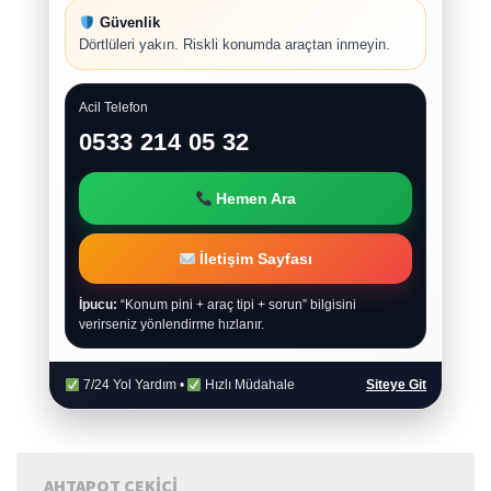
Güvenlik
Dörtlüleri yakın. Riskli konumda araçtan inmeyin.
Acil Telefon
0533 214 05 32
Hemen Ara
İletişim Sayfası
İpucu:
“Konum pini + araç tipi + sorun” bilgisini
verirseniz yönlendirme hızlanır.
7/24 Yol Yardım •
Hızlı Müdahale
Siteye Git
AHTAPOT ÇEKICI