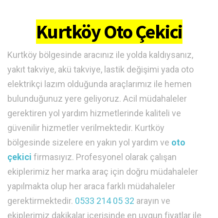
Kurtköy Oto Çekici
Kurtköy bölgesinde aracınız ile yolda kaldıysanız,
yakıt takviye, akü takviye, lastik değişimi yada oto
elektrikçi lazım olduğunda araçlarımız ile hemen
bulunduğunuz yere geliyoruz. Acil müdahaleler
gerektiren yol yardım hizmetlerinde kaliteli ve
güvenilir hizmetler verilmektedir. Kurtköy
bölgesinde sizelere en yakın yol yardım ve
oto
çekici
firmasıyız. Profesyonel olarak çalışan
ekiplerimiz her marka araç için doğru müdahaleler
yapılmakta olup her araca farklı müdahaleler
gerektirmektedir.
0533 214 05 32
arayın ve
ekiplerimiz dakikalar içerisinde en uygun fiyatlar ile