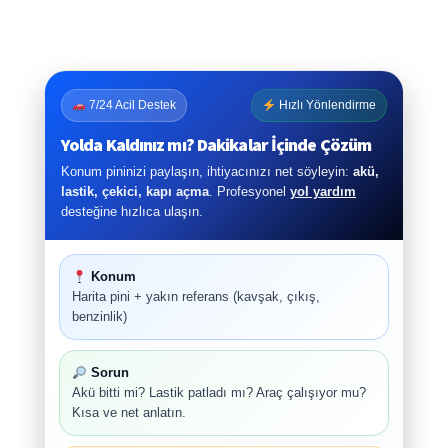
7/24 Acil Destek
Hızlı Yönlendirme
Yolda Kaldınız mı? Dakikalar İçinde Çözüm
Konum pininizi paylaşın, ihtiyacınızı net söyleyin:
akü,
lastik, çekici, kapı açma
. Profesyonel
yol yardım
desteğine hızlıca ulaşın.
Konum
Harita pini + yakın referans (kavşak, çıkış,
benzinlik)
Sorun
Akü bitti mi? Lastik patladı mı? Araç çalışıyor mu?
Kısa ve net anlatın.