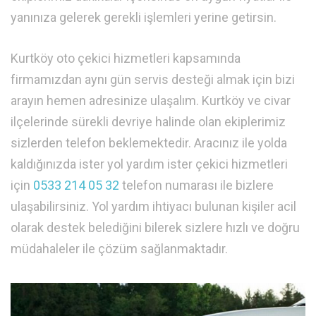
yanınıza gelerek gerekli işlemleri yerine getirsin.
Kurtköy oto çekici hizmetleri kapsamında
firmamızdan aynı gün servis desteği almak için bizi
arayın hemen adresinize ulaşalım. Kurtköy ve civar
ilçelerinde sürekli devriye halinde olan ekiplerimiz
sizlerden telefon beklemektedir. Aracınız ile yolda
kaldığınızda ister yol yardım ister çekici hizmetleri
için
0533 214 05 32
telefon numarası ile bizlere
ulaşabilirsiniz. Yol yardım ihtiyacı bulunan kişiler acil
olarak destek belediğini bilerek sizlere hızlı ve doğru
müdahaleler ile çözüm sağlanmaktadır.