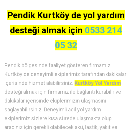
Pendik Kurtköy de yol yardım
desteği almak için
0533 214
05 32
Pendik bölgesinde faaliyet gösteren firmamız
Kurtköy de deneyimli ekiplerimiz tarafından dakikalar
içerisinde hizmet alabilirsiniz.
Kurtköy Yol Yardım
desteği almak için firmamız ile bağlantı kurabilir ve
dakikalar içerisinde ekiplerimizin ulaşmasını
sağlayabilirsiniz. Deneyimli acil yol yardım
ekiplerimiz sizlere kısa sürede ulaşmakta olup
aracınız için gerekli olabilecek akü, lastik, yakıt ve