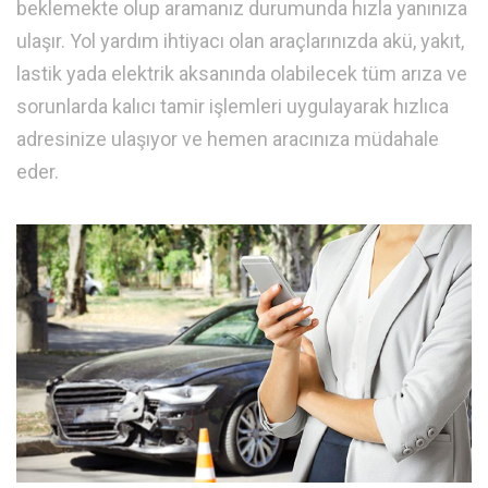
beklemekte olup aramanız durumunda hızla yanınıza
ulaşır. Yol yardım ihtiyacı olan araçlarınızda akü, yakıt,
lastik yada elektrik aksanında olabilecek tüm arıza ve
sorunlarda kalıcı tamir işlemleri uygulayarak hızlıca
adresinize ulaşıyor ve hemen aracınıza müdahale
eder.