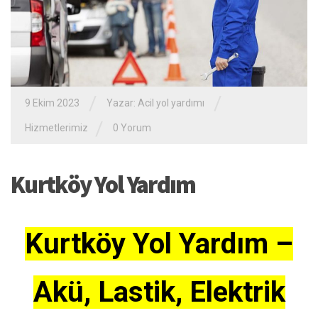
/
/
9 Ekim 2023
Yazar:
Acil yol yardımı
/
Hizmetlerimiz
0 Yorum
Kurtköy Yol Yardım
Kurtköy Yol Yardım –
Akü, Lastik, Elektrik