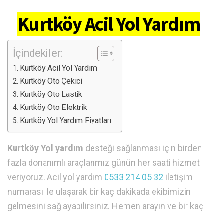
Kurtköy Acil Yol Yardım
İçindekiler:
Kurtköy Acil Yol Yardım
Kurtköy Oto Çekici
Kurtköy Oto Lastik
Kurtköy Oto Elektrik
Kurtköy Yol Yardım Fiyatları
Kurtköy Yol yardım
desteği sağlanması için birden
fazla donanımlı araçlarımız günün her saati hizmet
veriyoruz. Acil yol yardım
0533 214 05 32
iletişim
numarası ile ulaşarak bir kaç dakikada ekibimizin
gelmesini sağlayabilirsiniz. Hemen arayın ve bir kaç