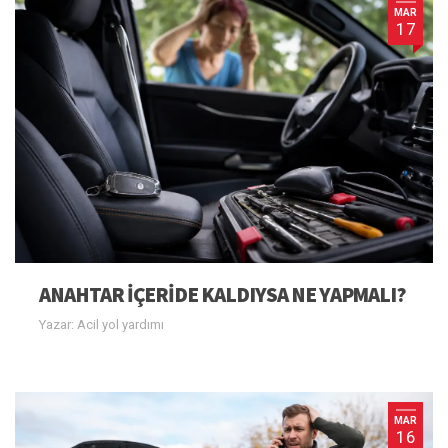
MAR
17
ANAHTAR IÇERIDE KALDIYSA NE YAPMALI?
Yazar: Acil yol yardımı
MAR
16