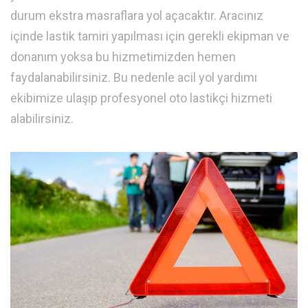
durum ekstra masraflara yol açacaktır. Aracınız
içinde lastik tamiri yapılması için gerekli ekipman ve
donanım yoksa bu hizmetimizden hemen
faydalanabilirsiniz. Bu nedenle acil yol yardımı
ekibimize ulaşıp profesyonel oto lastikçi hizmeti
alabilirsiniz.