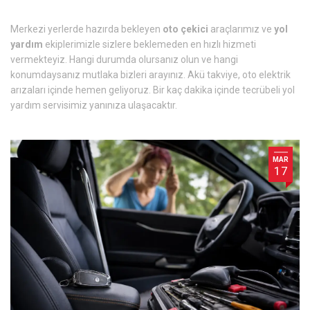
Merkezi yerlerde hazırda bekleyen
oto çekici
araçlarımız ve
yol
yardım
ekiplerimizle sizlere beklemeden en hızlı hizmeti
vermekteyiz. Hangi durumda olursanız olun ve hangi
konumdaysanız mutlaka bizleri arayınız. Akü takviye, oto elektrik
arızaları içinde hemen geliyoruz. Bir kaç dakika içinde tecrübeli yol
yardım servisimiz yanınıza ulaşacaktır.
MAR
17