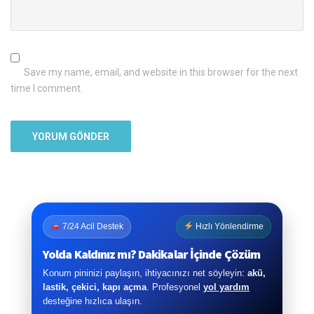
Save my name, email, and website in this browser for the next
time I comment.
7/24 Acil Destek
Hızlı Yönlendirme
Yolda Kaldınız mı? Dakikalar İçinde Çözüm
Konum pininizi paylaşın, ihtiyacınızı net söyleyin:
akü,
lastik, çekici, kapı açma
. Profesyonel
yol yardım
desteğine hızlıca ulaşın.