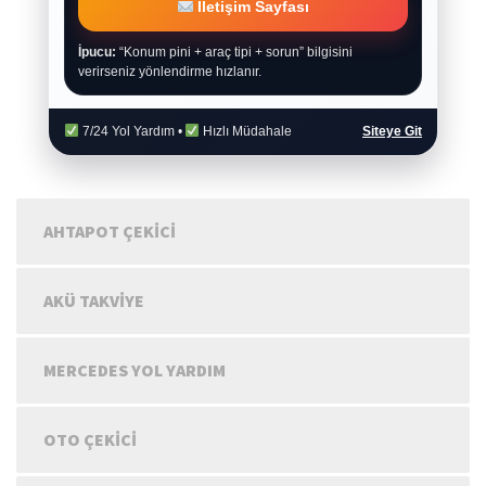
İletişim Sayfası
İpucu:
“Konum pini + araç tipi + sorun” bilgisini
verirseniz yönlendirme hızlanır.
7/24 Yol Yardım •
Hızlı Müdahale
Siteye Git
AHTAPOT ÇEKICI
AKÜ TAKVIYE
MERCEDES YOL YARDIM
OTO ÇEKICI