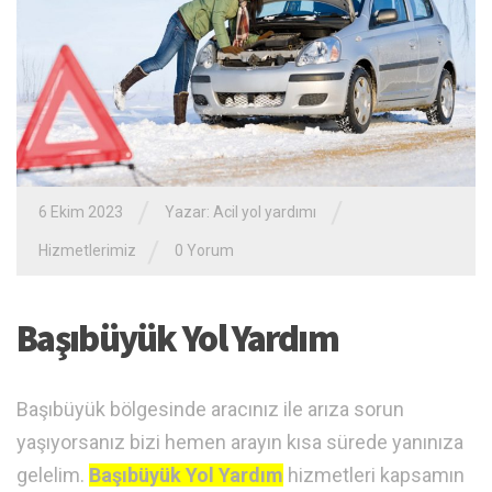
/
/
6 Ekim 2023
Yazar:
Acil yol yardımı
/
Hizmetlerimiz
0 Yorum
Başıbüyük Yol Yardım
Başıbüyük bölgesinde aracınız ile arıza sorun
yaşıyorsanız bizi hemen arayın kısa sürede yanınıza
gelelim.
Başıbüyük Yol Yardım
hizmetleri kapsamın