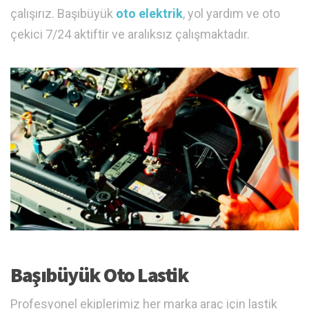
çalışırız. Başıbüyük
oto elektrik
, yol yardım ve oto
çekici 7/24 aktiftir ve aralıksız çalışmaktadır.
Başıbüyük Oto Lastik
Profesyonel ekiplerimiz her marka araç için lastik