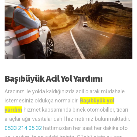
Başıbüyük Acil Yol Yardımı
Aracınız ile yolda kaldığınızda acil olarak müdahale
istemesiniz oldukça normaldir.
Başıbüyük yol
yardım
hizmet kapsamında binek otomobiller, ticari
araçlar ağır vasıtalar dahil hizmetimiz bulunmaktadır.
0533 214 05 32
hattımızdan her saat her dakika oto